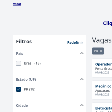
Voltar
Cli
Vagas
Filtros
Redefinir
PR
País
Brasil (18)
Operador
Ponta Grossa
07/08/2026
Estado (UF)
Mecânico 
PR (18)
Apucarana, 
07/08/2026
Cidade
Eletricista